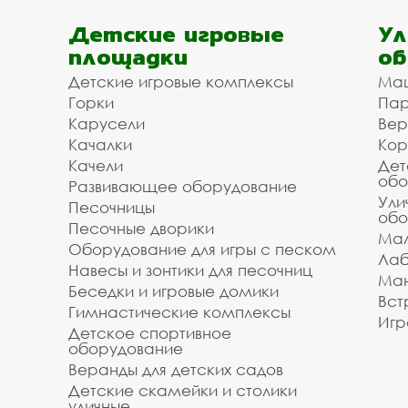
Детские игровые
Ул
площадки
об
Детские игровые комплексы
Ма
Горки
Пар
Карусели
Вер
Качалки
Кор
Качели
Дет
обо
Развивающее оборудование
Ули
Песочницы
обо
Песочные дворики
Мал
Оборудование для игры с песком
Лаб
Навесы и зонтики для песочниц
Ман
Беседки и игровые домики
Вст
Гимнастические комплексы
Игр
Детское спортивное
оборудование
Веранды для детских садов
Детские скамейки и столики
уличные