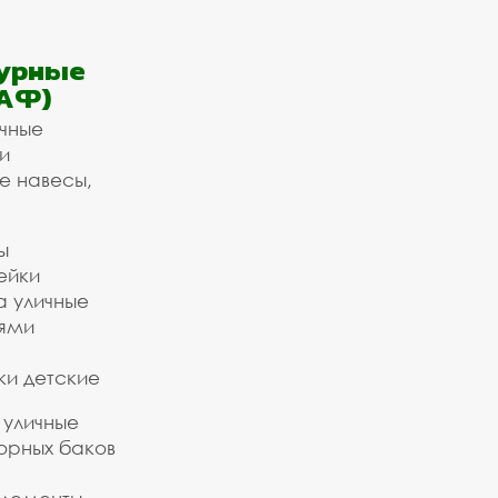
урные
АФ)
ичные
и
е навесы,
ы
ейки
а уличные
ьями
ки детские
 уличные
орных баков