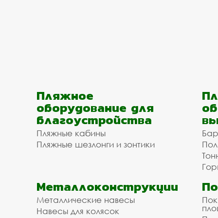
Пляжное
Пл
оборудование для
об
благоустройства
вы
Пляжные кабины
Бар
Пляжные шезлонги и зонтики
Пол
Тон
Гор
Металлоконструкции
П
Металлические навесы
Пок
пл
Навесы для колясок