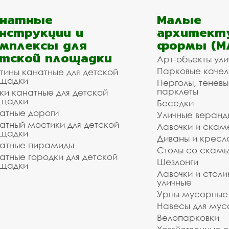
анатные
Малые
нструкции и
архитект
мплексы для
формы (М
тской площадки
Арт-объекты ул
Парковые качел
тины канатные для детской
щадки
Перголы, теневы
парклеты
ки канатные для детской
щадки
Беседки
атные дороги
Уличные веранд
атный мостики для детской
Лавочки и скам
щадки
Диваны и кресл
атные пирамиды
Столы со скам
атные городки для детской
Шезлонги
щадки
Лавочки и столи
уличные
Урны мусорные
Навесы для мус
Велопарковки