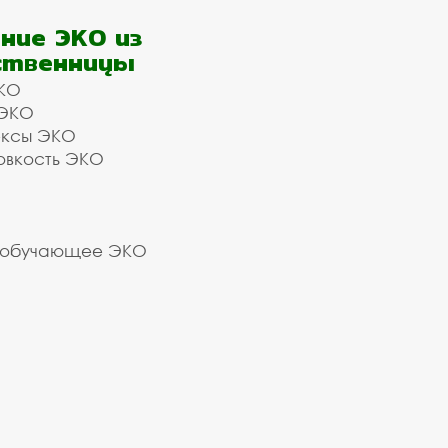
ние ЭКО из
ственницы
КО
 ЭКО
ексы ЭКО
овкость ЭКО
 обучающее ЭКО