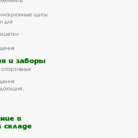
элементы
рмационные щиты
и для
ешетки
дения
я и заборы
 спортивных
дения
ждающие,
ние в
а складе