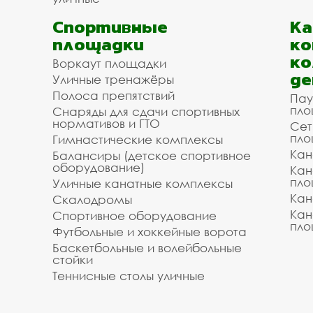
Спортивные
К
площадки
ко
ко
Воркаут площадки
де
Уличные тренажёры
Полоса препятствий
Пау
пло
Снаряды для сдачи спортивных
нормативов и ГТО
Сет
пло
Гимнастические комплексы
Кан
Балансиры (детское спортивное
оборудование)
Кан
пло
Уличные канатные комплексы
Кан
Скалодромы
Кан
Спортивное оборудование
пло
Футбольные и хоккейные ворота
Баскетбольные и волейбольные
стойки
Теннисные столы уличные