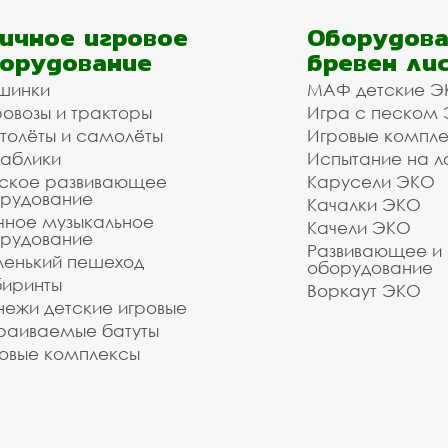
ичное игровое
Оборудова
орудование
бревен ли
шинки
МАФ детские Э
овозы и тракторы
Игра с песком
толёты и самолёты
Игровые компл
аблики
Испытание на л
ское развивающее
Карусели ЭКО
рудование
Качалки ЭКО
чное музыкальное
Качели ЭКО
рудование
Развивающее и
енький пешеход
оборудование
иринты
Воркаут ЭКО
ежи детские игровые
раиваемые батуты
овые комплексы