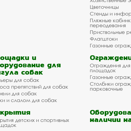
Хозяйственные 
Цветочницы
Стенды и инфо
Пляжные кабинк
переодевания
Приствольные р
Флагштоки
Газонные ограж
ощадки и
Ограждени
орудование для
Ограждения для
гула собак
площадок
Газонные ограж
ьеры для собак
Столбики огра
оса препятствий для собак
парковочные
нели для собак
ки и слалом для собак
окрытия
Оборудова
наличии н
рытия детских и спортивных
ощадок