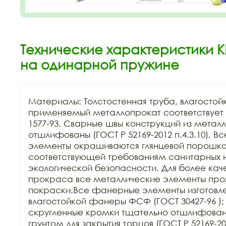
Технические характеристики К
на одинарной пружине
Материалы: Толстостенная труба, влагостой
применяемый металлопрокат соответствует Г
1577-93. Сварные швы конструкций из металл
отшлифованы (ГОСТ Р 52169-2012 п.4.3.10). В
элементы окрашиваются глянцевой порошков
соответствующей требованиям санитарных н
экологической безопасности. Для более каче
прокраса все металлические элементы прохо
покраски.Все фанерные элементы изготовле
влагостойкой фанеры ФСФ (ГОСТ 30427-96 ); 
скругленные кромки тщательно отшлифован
грунтом для закрытия торцов (ГОСТ Р 52169-201