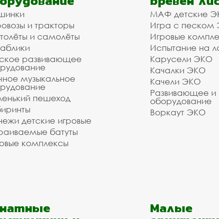
орудование
бревен ли
шинки
МАФ детские Э
овозы и тракторы
Игра с песком
толёты и самолёты
Игровые компл
аблики
Испытание на л
ское развивающее
Карусели ЭКО
рудование
Качалки ЭКО
чное музыкальное
Качели ЭКО
рудование
Развивающее и
енький пешеход
оборудование
иринты
Воркаут ЭКО
ежи детские игровые
раиваемые батуты
овые комплексы
анатные
Малые