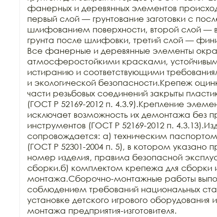
фанерных и деревянных элементов происходит
первый слой — грунтование заготовки с пос
шлифованием поверхности, второй слой — в
грунта после шлифовки, третий слой — фин
Все фанерные и деревянные элементы окра
атмосферостойкими красками, устойчивыми 
истиранию и соответствующими требования
и экологической безопасности.Крепеж оцин
части резьбовых соединений закрыты пласти
(ГОСТ Р 52169-2012 п. 4.3.9).Крепление элеме
исключает возможность их демонтажа без п
инструментов (ГОСТ Р 52169-2012 п. 4.3.13).Из
сопровождается: а) техническим паспортом з
(ГОСТ Р 52301-2004 п. 5), в котором указано 
номер изделия, правила безопасной эксплуа
сборки.б) комплектом крепежа для сборки и
монтажа.Сборочно-монтажные работы выпол
соблюдением требований национальных стан
установке детского игрового оборудования 
монтажа предприятия-изготовителя.