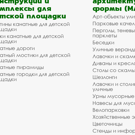
нструкции и
архитект
мплексы для
формы (М
тской площадки
Арт-объекты ул
Парковые качел
тины канатные для детской
щадки
Перголы, теневы
парклеты
ки канатные для детской
щадки
Беседки
атные дороги
Уличные веранд
атный мостики для детской
Лавочки и скам
щадки
Диваны и кресл
атные пирамиды
Столы со скам
атные городки для детской
Шезлонги
щадки
Лавочки и столи
уличные
Урны мусорные
Навесы для мус
Велопарковки
Хозяйственные 
Цветочницы
Стенды и инфо