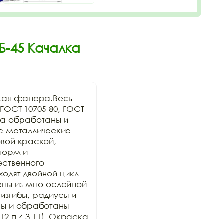
Б-45 Качалка
кая фанера.Весь 
ОСТ 10705-80, ГОСТ 
а обработаны и 
се металлические 
ой краской, 
орм и 
ственного 
дят двойной цикл 
ны из многослойной 
изгибы, радиусы и 
ы и обработаны 
2 п.4.3.11). Окраска 