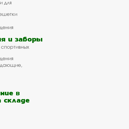
и для
ешетки
дения
я и заборы
 спортивных
дения
ждающие,
ние в
а складе