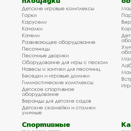
площадки
об
Детские игровые комплексы
Ма
Горки
Пар
Карусели
Вер
Качалки
Кор
Качели
Дет
обо
Развивающее оборудование
Ули
Песочницы
обо
Песочные дворики
Мал
Оборудование для игры с песком
Лаб
Навесы и зонтики для песочниц
Ман
Беседки и игровые домики
Вст
Гимнастические комплексы
Игр
Детское спортивное
оборудование
Веранды для детских садов
Детские скамейки и столики
уличные
Спортивные
К