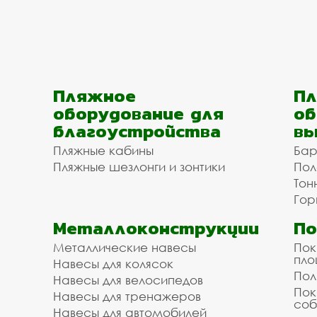
Пляжное
Пл
оборудование для
об
благоустройства
вы
Пляжные кабины
Бар
Пляжные шезлонги и зонтики
Пол
Тон
Гор
Металлоконструкции
П
Металлические навесы
Пок
пл
Навесы для колясок
Пол
Навесы для велосипедов
Пок
Навесы для тренажеров
соб
Навесы для автомобилей