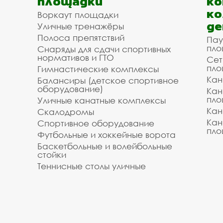
площадки
ко
ко
Воркаут площадки
де
Уличные тренажёры
Полоса препятствий
Пау
пло
Снаряды для сдачи спортивных
нормативов и ГТО
Сет
пло
Гимнастические комплексы
Кан
Балансиры (детское спортивное
оборудование)
Кан
пло
Уличные канатные комплексы
Кан
Скалодромы
Кан
Спортивное оборудование
пло
Футбольные и хоккейные ворота
Баскетбольные и волейбольные
стойки
Теннисные столы уличные