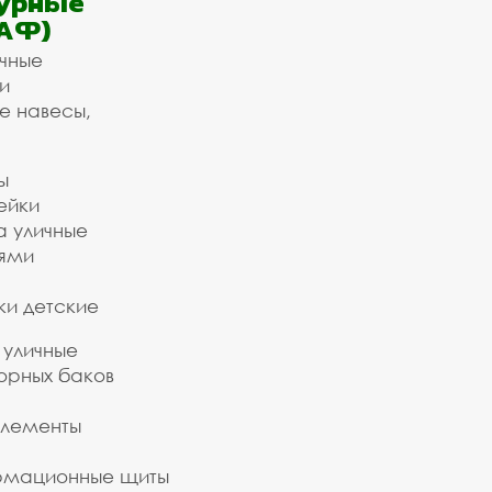
урные
АФ)
ичные
и
е навесы,
ы
ейки
а уличные
ьями
ки детские
 уличные
орных баков
элементы
рмационные щиты