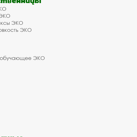
ственницы
КО
 ЭКО
ексы ЭКО
овкость ЭКО
 обучающее ЭКО