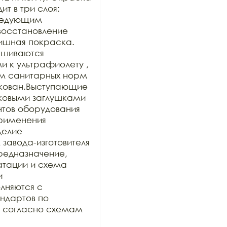
 в три слоя: 
ледующим 
осстановление 
ишная покраска. 
шиваются 
к ультрафиолету , 
м санитарных норм 
кован.Выступающие 
ковыми заглушками 
нтов оборудования 
рименения 
делие 
авода-изготовителя 
предназначение, 
тации и схема 
 
няются с 
дартов по 
и согласно схемам 