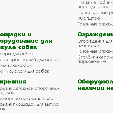
Пляжные кабинк
переодевания
Приствольные р
Флагштоки
Газонные ограж
ощадки и
Ограждени
орудование для
Ограждения для
гула собак
площадок
Газонные ограж
ьеры для собак
Столбики огра
оса препятствий для собак
парковочные
нели для собак
ки и слалом для собак
окрытия
Оборудова
наличии н
рытия детских и спортивных
ощадок
имерное покрытие пола
рытия площадок для выгула
ак