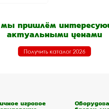
- мы пришлём интересующ
актуальными ценами
Получить каталог 2026
ичное игровое
Оборудова