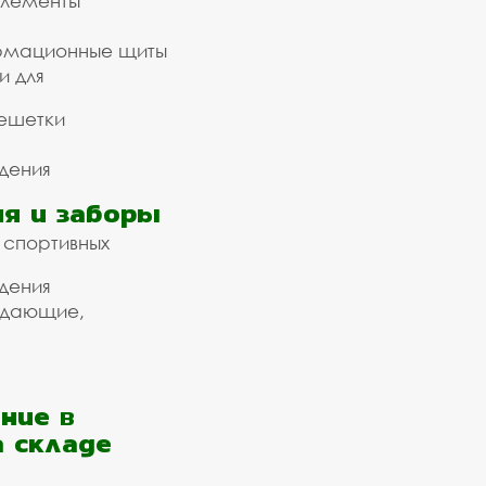
элементы
рмационные щиты
и для
ешетки
дения
я и заборы
 спортивных
дения
ждающие,
ние в
а складе