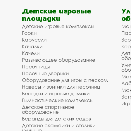
Детские игровые
Ул
площадки
об
Детские игровые комплексы
Ма
Горки
Пар
Карусели
Вер
Качалки
Кор
Качели
Дет
обо
Развивающее оборудование
Ули
Песочницы
обо
Песочные дворики
Мал
Оборудование для игры с песком
Лаб
Навесы и зонтики для песочниц
Ман
Беседки и игровые домики
Вст
Гимнастические комплексы
Игр
Детское спортивное
оборудование
Веранды для детских садов
Детские скамейки и столики
уличные