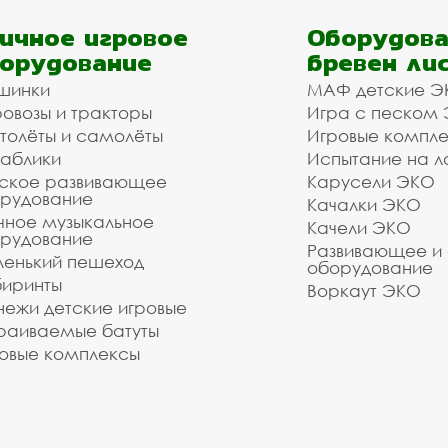
ичное игровое
Оборудова
орудование
бревен ли
шинки
МАФ детские Э
овозы и тракторы
Игра с песком
толёты и самолёты
Игровые компл
аблики
Испытание на л
ское развивающее
Карусели ЭКО
рудование
Качалки ЭКО
чное музыкальное
Качели ЭКО
рудование
Развивающее и
енький пешеход
оборудование
иринты
Воркаут ЭКО
ежи детские игровые
раиваемые батуты
овые комплексы