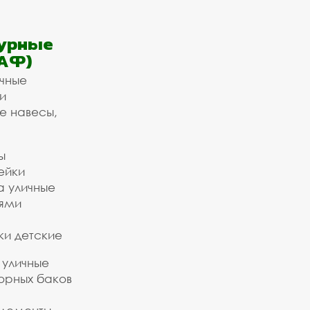
урные
АФ)
ичные
и
е навесы,
ы
ейки
а уличные
ьями
ки детские
 уличные
орных баков