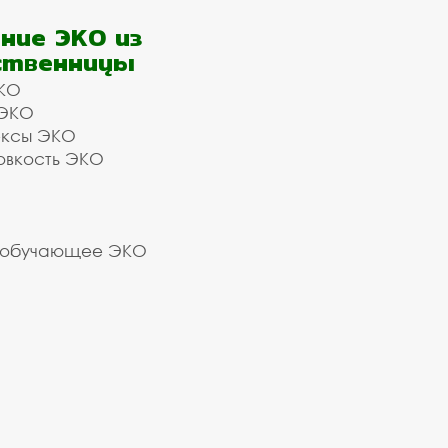
ние ЭКО из
ственницы
КО
 ЭКО
ексы ЭКО
овкость ЭКО
 обучающее ЭКО