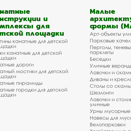
анатные
Малые
нструкции и
архитект
мплексы для
формы (М
тской площадки
Арт-объекты ул
Парковые качел
тины канатные для детской
щадки
Перголы, теневы
парклеты
ки канатные для детской
щадки
Беседки
атные дороги
Уличные веранд
атный мостики для детской
Лавочки и скам
щадки
Диваны и кресл
атные пирамиды
Столы со скам
атные городки для детской
Шезлонги
щадки
Лавочки и столи
уличные
Урны мусорные
Навесы для мус
Велопарковки