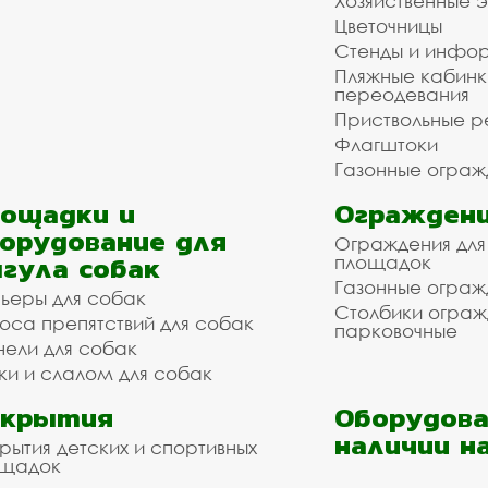
Хозяйственные 
Цветочницы
Стенды и инфо
Пляжные кабинк
переодевания
Приствольные р
Флагштоки
Газонные ограж
ощадки и
Ограждени
орудование для
Ограждения для
гула собак
площадок
Газонные ограж
ьеры для собак
Столбики огра
оса препятствий для собак
парковочные
нели для собак
ки и слалом для собак
окрытия
Оборудова
наличии н
рытия детских и спортивных
ощадок