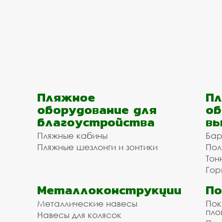
Пляжное
Пл
оборудование для
об
благоустройства
вы
Пляжные кабины
Бар
Пляжные шезлонги и зонтики
Пол
Тон
Гор
Металлоконструкции
П
Металлические навесы
Пок
пл
Навесы для колясок