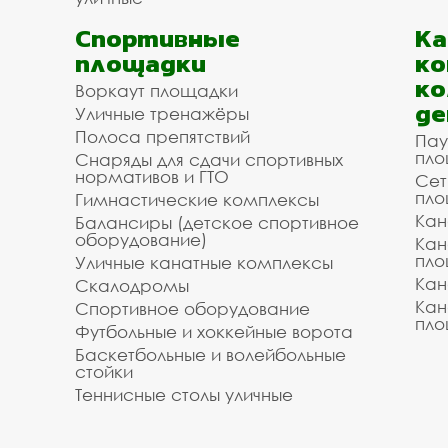
Спортивные
К
площадки
ко
ко
Воркаут площадки
де
Уличные тренажёры
Полоса препятствий
Пау
пло
Снаряды для сдачи спортивных
нормативов и ГТО
Сет
пло
Гимнастические комплексы
Кан
Балансиры (детское спортивное
оборудование)
Кан
пло
Уличные канатные комплексы
Кан
Скалодромы
Кан
Спортивное оборудование
пло
Футбольные и хоккейные ворота
Баскетбольные и волейбольные
стойки
Теннисные столы уличные