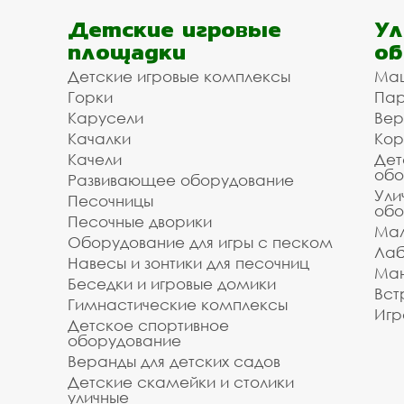
Детские игровые
Ул
площадки
об
Детские игровые комплексы
Ма
Горки
Пар
Карусели
Вер
Качалки
Кор
Качели
Дет
обо
Развивающее оборудование
Ули
Песочницы
обо
Песочные дворики
Мал
Оборудование для игры с песком
Лаб
Навесы и зонтики для песочниц
Ман
Беседки и игровые домики
Вст
Гимнастические комплексы
Игр
Детское спортивное
оборудование
Веранды для детских садов
Детские скамейки и столики
уличные