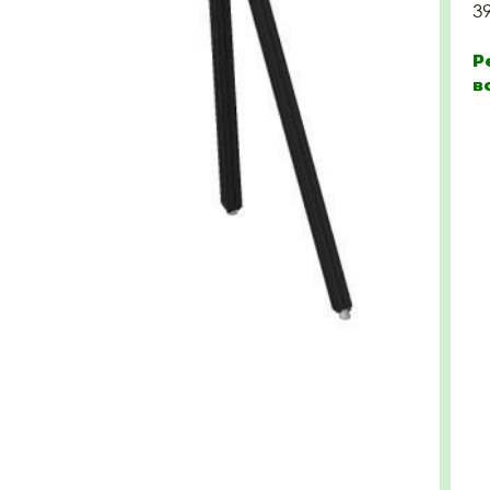
3
Р
в