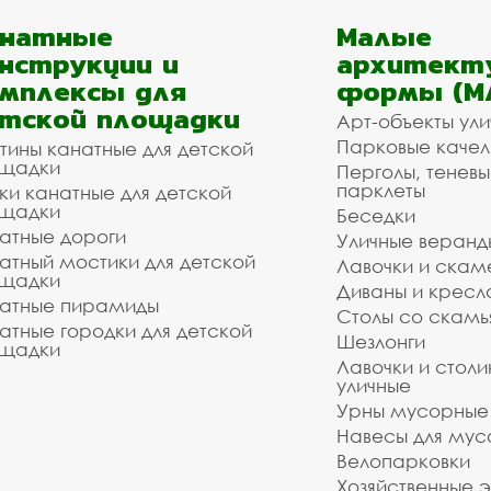
анатные
Малые
нструкции и
архитект
мплексы для
формы (М
тской площадки
Арт-объекты ул
Парковые качел
тины канатные для детской
щадки
Перголы, теневы
парклеты
ки канатные для детской
щадки
Беседки
атные дороги
Уличные веранд
атный мостики для детской
Лавочки и скам
щадки
Диваны и кресл
атные пирамиды
Столы со скам
атные городки для детской
Шезлонги
щадки
Лавочки и столи
уличные
Урны мусорные
Навесы для мус
Велопарковки
Хозяйственные 