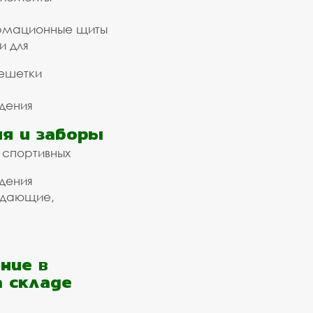
рмационные щиты
и для
ешетки
дения
я и заборы
 спортивных
дения
ждающие,
ние в
а складе