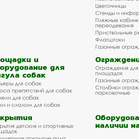
Цветочницы
Стенды и инфо
Пляжные кабинк
переодевания
Приствольные р
Флагштоки
Газонные ограж
ощадки и
Ограждени
орудование для
Ограждения для
гула собак
площадок
Газонные ограж
ьеры для собак
Столбики огра
оса препятствий для собак
парковочные
нели для собак
ки и слалом для собак
окрытия
Оборудова
наличии н
рытия детских и спортивных
ощадок
имерное покрытие пола