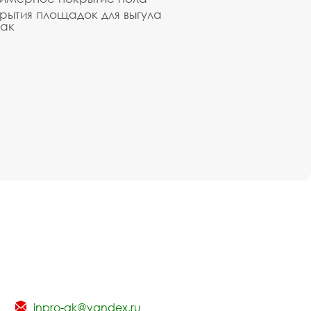
рытия площадок для выгула
ак
inpro-gk@yandex.ru