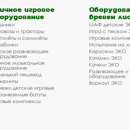
ичное игровое
Оборудова
орудование
бревен ли
шинки
МАФ детские Э
овозы и тракторы
Игра с песком
толёты и самолёты
Игровые компл
аблики
Испытание на л
ское развивающее
Карусели ЭКО
рудование
Качалки ЭКО
чное музыкальное
Качели ЭКО
рудование
Развивающее и
енький пешеход
оборудование
иринты
Воркаут ЭКО
ежи детские игровые
раиваемые батуты
овые комплексы