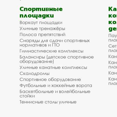
Спортивные
К
площадки
ко
ко
Воркаут площадки
де
Уличные тренажёры
Полоса препятствий
Пау
пло
Снаряды для сдачи спортивных
нормативов и ГТО
Сет
пло
Гимнастические комплексы
Кан
Балансиры (детское спортивное
оборудование)
Кан
пло
Уличные канатные комплексы
Кан
Скалодромы
Кан
Спортивное оборудование
пло
Футбольные и хоккейные ворота
Баскетбольные и волейбольные
стойки
Теннисные столы уличные