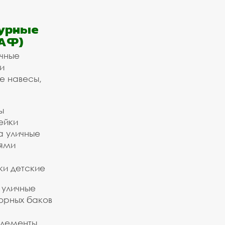
урные
АФ)
ичные
и
е навесы,
ы
ейки
а уличные
ьями
ки детские
 уличные
орных баков
элементы