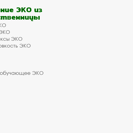
ние ЭКО из
ственницы
КО
 ЭКО
ексы ЭКО
овкость ЭКО
 обучающее ЭКО