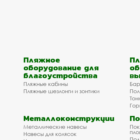
Пляжное
Пл
оборудование для
об
благоустройства
вы
Пляжные кабины
Бар
Пляжные шезлонги и зонтики
Пол
Тон
Гор
Металлоконструкции
П
Металлические навесы
Пок
пл
Навесы для колясок
Пол