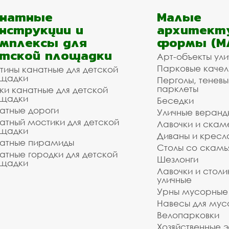
анатные
Малые
нструкции и
архитект
мплексы для
формы (М
тской площадки
Арт-объекты ул
Парковые качел
тины канатные для детской
щадки
Перголы, теневы
парклеты
ки канатные для детской
щадки
Беседки
атные дороги
Уличные веранд
атный мостики для детской
Лавочки и скам
щадки
Диваны и кресл
атные пирамиды
Столы со скам
атные городки для детской
Шезлонги
щадки
Лавочки и столи
уличные
Урны мусорные
Навесы для мус
Велопарковки
Хозяйственные 