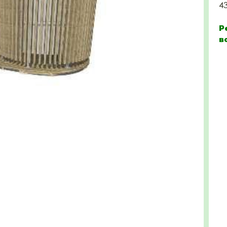
4
Р
в