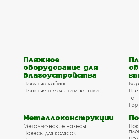
Пляжное
Пл
оборудование для
об
благоустройства
вы
Пляжные кабины
Бар
Пляжные шезлонги и зонтики
Пол
Тон
Гор
Металлоконструкции
П
Металлические навесы
Пок
пл
Навесы для колясок
Пол