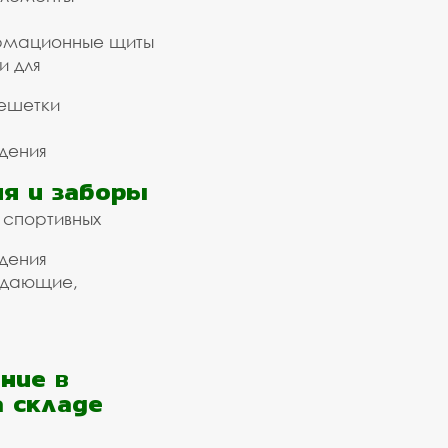
рмационные щиты
и для
ешетки
дения
я и заборы
 спортивных
дения
ждающие,
ние в
а складе