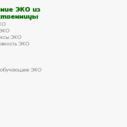
ние ЭКО из
ственницы
КО
 ЭКО
ексы ЭКО
овкость ЭКО
 обучающее ЭКО