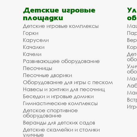
Детские игровые
Ул
площадки
об
Детские игровые комплексы
Ма
Горки
Пар
Карусели
Вер
Качалки
Кор
Качели
Дет
обо
Развивающее оборудование
Ули
Песочницы
обо
Песочные дворики
Мал
Оборудование для игры с песком
Лаб
Навесы и зонтики для песочниц
Ман
Беседки и игровые домики
Вст
Гимнастические комплексы
Игр
Детское спортивное
оборудование
Веранды для детских садов
Детские скамейки и столики
уличные