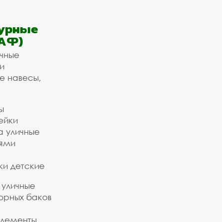
урные
АФ)
ичные
и
е навесы,
ы
ейки
а уличные
ьями
ки детские
 уличные
орных баков
элементы