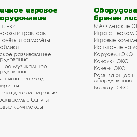
ичное игровое
Оборудова
орудование
бревен ли
шинки
МАФ детские Э
овозы и тракторы
Игра с песком
толёты и самолёты
Игровые компл
аблики
Испытание на л
ское развивающее
Карусели ЭКО
рудование
Качалки ЭКО
чное музыкальное
Качели ЭКО
рудование
Развивающее и
енький пешеход
оборудование
иринты
Воркаут ЭКО
ежи детские игровые
раиваемые батуты
овые комплексы