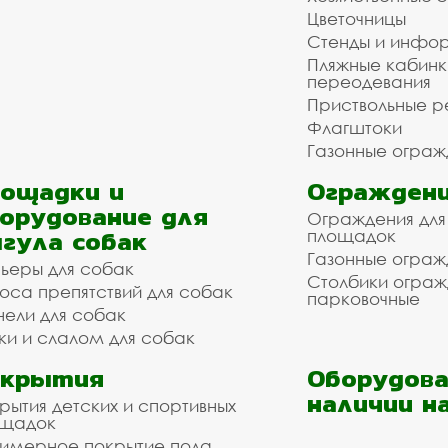
Цветочницы
Стенды и инфо
Пляжные кабинк
переодевания
Приствольные р
Флагштоки
Газонные ограж
ощадки и
Ограждени
орудование для
Ограждения для
гула собак
площадок
Газонные ограж
ьеры для собак
Столбики огра
оса препятствий для собак
парковочные
нели для собак
ки и слалом для собак
окрытия
Оборудова
наличии н
рытия детских и спортивных
ощадок
имерное покрытие пола