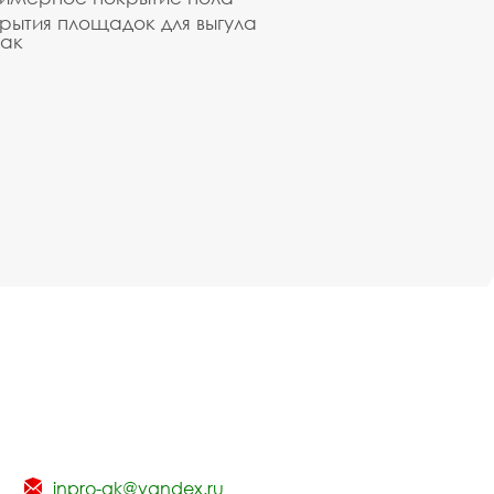
рытия площадок для выгула
ак
inpro-gk@yandex.ru