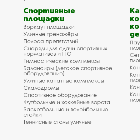
Спортивные
К
площадки
ко
ко
Воркаут площадки
де
Уличные тренажёры
Полоса препятствий
Пау
пло
Снаряды для сдачи спортивных
нормативов и ГТО
Сет
пло
Гимнастические комплексы
Кан
Балансиры (детское спортивное
оборудование)
Кан
пло
Уличные канатные комплексы
Кан
Скалодромы
Кан
Спортивное оборудование
пло
Футбольные и хоккейные ворота
Баскетбольные и волейбольные
стойки
Теннисные столы уличные