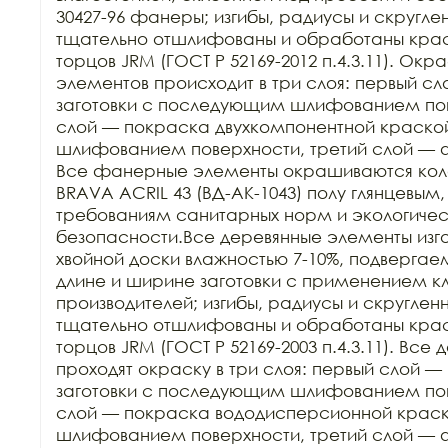
30427-96 фанеры; изгибы, радиусы и скругле
тщательно отшлифованы и обработаны краск
торцов JRM (ГОСТ Р 52169-2012 п.4.3.11). Ок
элементов происходит в три слоя: первый сл
заготовки с последующим шлифованием пове
слой — покраска двухкомпонентной краско
шлифованием поверхности, третий слой — 
Все фанерные элементы окрашиваются кол
BRAVA ACRIL 43 (ВД-АК-1043) полу глянцевым,
требованиям санитарных норм и экологичес
безопасности.Все деревянные элементы изго
хвойной доски влажностью 7-10%, подвергаем
длине и ширине заготовки с применением кл
производителей; изгибы, радиусы и скруглен
тщательно отшлифованы и обработаны краск
торцов JRM (ГОСТ Р 52169-2003 п.4.3.11). Все
проходят окраску в три слоя: первый слой — 
заготовки с последующим шлифованием пове
слой — покраска вододисперсионной крас
шлифованием поверхности, третий слой — 