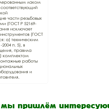
лерованным лаком 
 соответствующий 
кой 
е части резьбовых 
и (ГОСТ Р 52169-
ания исключает 
инструментов (ГОСТ 
ся: а) техническим 
004 п. 5), в 
елия, правила 
) комплектом 
онтажные работы 
иональных 
оборудования и 
товителя.
- мы пришлём интересующ