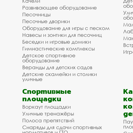
Качели
Дет
обо
Развивающее оборудование
Ули
Песочницы
обо
Песочные дворики
Мал
Оборудование для игры с песком
Лаб
Навесы и зонтики для песочниц
Ман
Беседки и игровые домики
Вст
Гимнастические комплексы
Игр
Детское спортивное
оборудование
Веранды для детских садов
Детские скамейки и столики
уличные
Спортивные
К
площадки
ко
ко
Воркаут площадки
де
Уличные тренажёры
Полоса препятствий
Пау
пло
Снаряды для сдачи спортивных
нормативов и ГТО