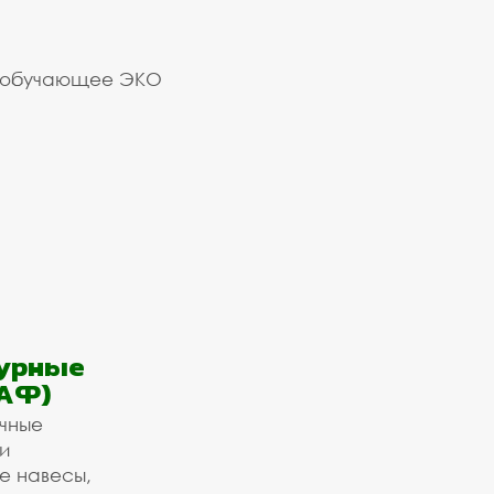
 обучающее ЭКО
урные
АФ)
ичные
и
е навесы,