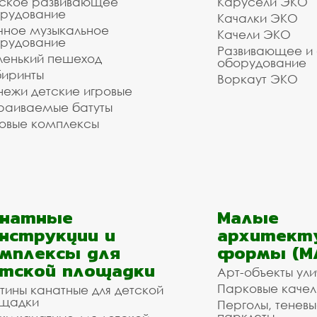
ское развивающее
Карусели ЭКО
рудование
Качалки ЭКО
чное музыкальное
Качели ЭКО
рудование
Развивающее и
енький пешеход
оборудование
иринты
Воркаут ЭКО
ежи детские игровые
раиваемые батуты
овые комплексы
анатные
Малые
нструкции и
архитект
мплексы для
формы (М
тской площадки
Арт-объекты ул
Парковые качел
тины канатные для детской
щадки
Перголы, теневы
парклеты