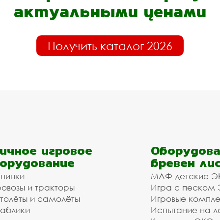
актуальными ценами
Получить каталог 2026
ичное игровое
Оборудова
орудование
бревен ли
шинки
МАФ детские Э
овозы и тракторы
Игра с песком
толёты и самолёты
Игровые компл
аблики
Испытание на л