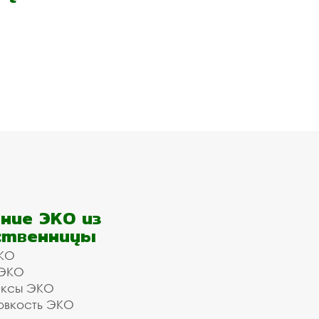
ние ЭКО из
ственницы
КО
 ЭКО
ексы ЭКО
овкость ЭКО