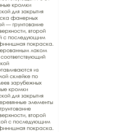
нные кромки 
ой для закрытия 
раска фанерных 
ой — грунтование 
рхности, второй 
й с последующим 
финишная покраска. 
ерованным лаком 
 соответствующий 
кой 
тавливаются из 
ой склейке по 
еев зарубежных 
ные кромки 
ой для закрытия 
 деревянные элементы 
грунтование 
рхности, второй 
кой с последующим 
финишная покраска. 