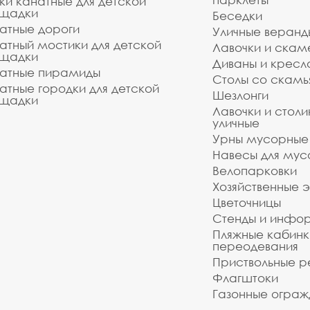
ки канатные для детской
щадки
Беседки
атные дороги
Уличные веранд
атный мостики для детской
Лавочки и скам
щадки
Диваны и кресл
атные пирамиды
Столы со скам
атные городки для детской
Шезлонги
щадки
Лавочки и столи
уличные
Урны мусорные
Навесы для мус
Велопарковки
Хозяйственные 
Цветочницы
Стенды и инфо
Пляжные кабинк
переодевания
Приствольные р
Флагштоки
Газонные ограж