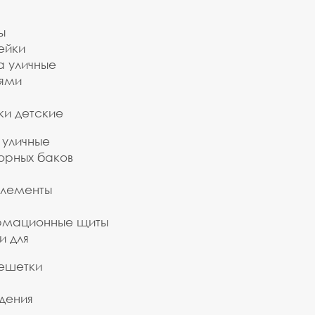
ы
ейки
а уличные
ьями
ки детские
 уличные
орных баков
элементы
рмационные щиты
и для
ешетки
дения