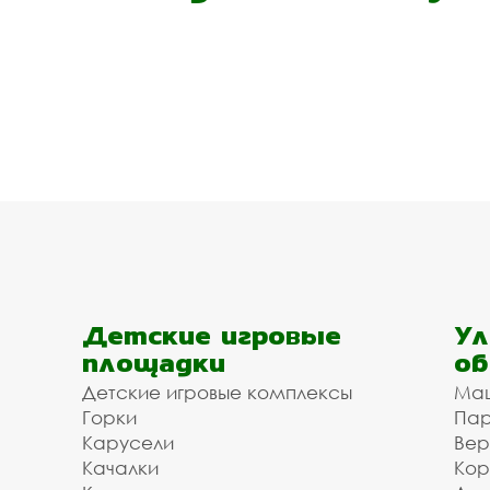
Детские игровые
Ул
площадки
об
Детские игровые комплексы
Ма
Горки
Пар
Карусели
Вер
Качалки
Кор