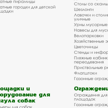
атные пирамиды
Столы со скам
атные городки для детской
Шезлонги
щадки
Лавочки и столи
уличные
Урны мусорные
Навесы для мус
Велопарковки
Хозяйственные 
Цветочницы
Стенды и инфо
Пляжные кабинк
переодевания
Приствольные р
Флагштоки
Газонные ограж
ощадки и
Ограждени
орудование для
Ограждения для
гула собак
площадок
Газонные ограж
ьеры для собак