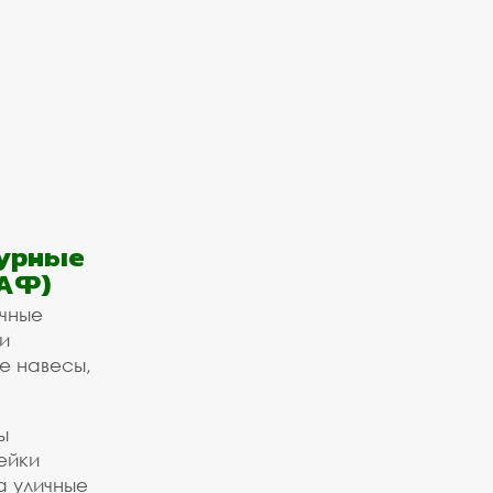
урные
АФ)
ичные
и
е навесы,
ы
ейки
а уличные