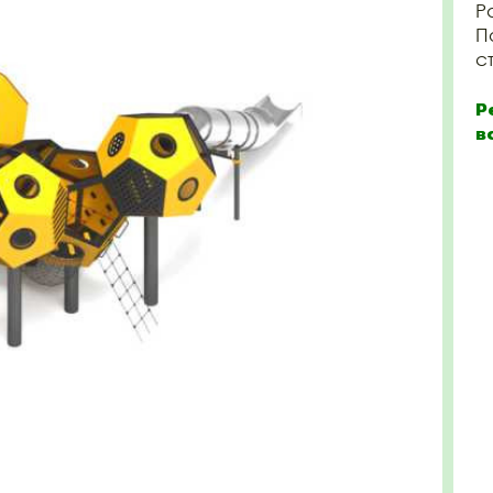
Р
П
с
Р
в