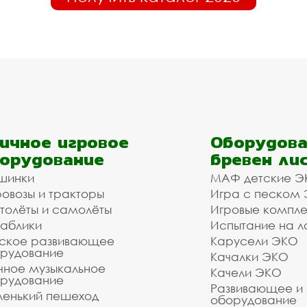
ичное игровое
Оборудова
орудование
бревен ли
шинки
МАФ детские Э
овозы и тракторы
Игра с песком
толёты и самолёты
Игровые компл
аблики
Испытание на л
ское развивающее
Карусели ЭКО
рудование
Качалки ЭКО
чное музыкальное
Качели ЭКО
рудование
Развивающее и
енький пешеход
оборудование