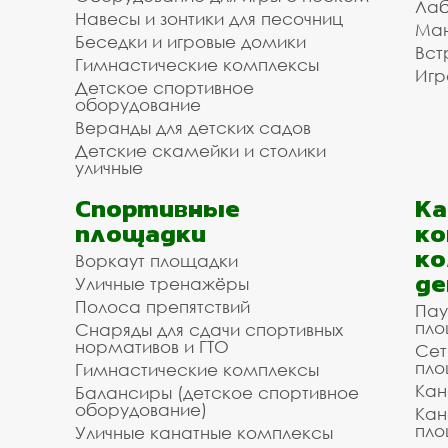
Лаб
Навесы и зонтики для песочниц
Ман
Беседки и игровые домики
Вст
Гимнастические комплексы
Игр
Детское спортивное
оборудование
Веранды для детских садов
Детские скамейки и столики
уличные
Спортивные
К
площадки
ко
ко
Воркаут площадки
де
Уличные тренажёры
Полоса препятствий
Пау
пло
Снаряды для сдачи спортивных
нормативов и ГТО
Сет
пло
Гимнастические комплексы
Кан
Балансиры (детское спортивное
оборудование)
Кан
пло
Уличные канатные комплексы