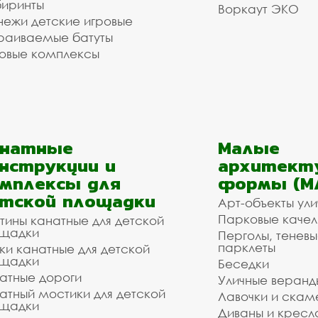
иринты
Воркаут ЭКО
ежи детские игровые
раиваемые батуты
овые комплексы
анатные
Малые
нструкции и
архитект
мплексы для
формы (М
тской площадки
Арт-объекты ул
Парковые качел
тины канатные для детской
щадки
Перголы, теневы
парклеты
ки канатные для детской
щадки
Беседки
атные дороги
Уличные веранд
атный мостики для детской
Лавочки и скам
щадки
Диваны и кресл