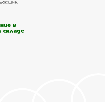
ждающие,
ние в
а складе