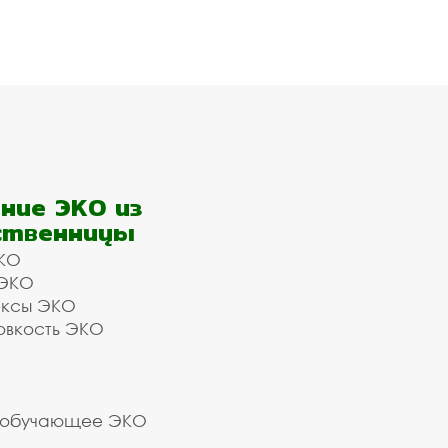
ние ЭКО из
ственницы
КО
 ЭКО
ексы ЭКО
овкость ЭКО
 обучающее ЭКО