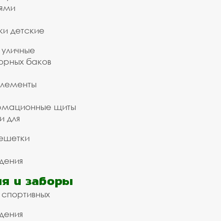
ьями
ки детские
 уличные
орных баков
элементы
рмационные щиты
и для
ешетки
дения
я и заборы
 спортивных
дения