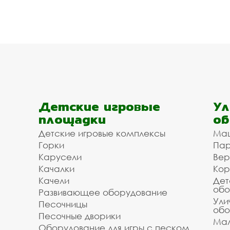
Детские игровые
Ул
площадки
об
Детские игровые комплексы
Ма
Горки
Пар
Карусели
Вер
Качалки
Кор
Качели
Дет
обо
Развивающее оборудование
Ули
Песочницы
обо
Песочные дворики
Мал
Оборудование для игры с песком