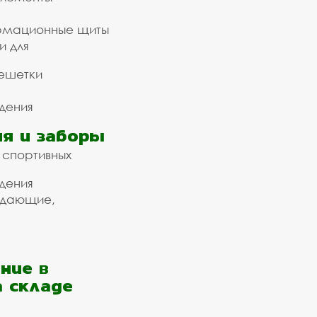
рмационные щиты
и для
ешетки
дения
я и заборы
 спортивных
дения
ждающие,
ние в
а складе