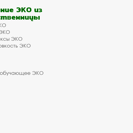
ние ЭКО из
ственницы
КО
 ЭКО
ексы ЭКО
овкость ЭКО
 обучающее ЭКО