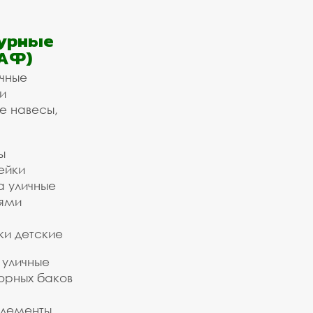
урные
АФ)
ичные
и
е навесы,
ы
ейки
а уличные
ьями
ки детские
 уличные
орных баков
элементы