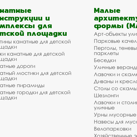
анатные
Малые
нструкции и
архитект
мплексы для
формы (М
тской площадки
Арт-объекты ул
Парковые качел
тины канатные для детской
щадки
Перголы, теневы
парклеты
ки канатные для детской
щадки
Беседки
атные дороги
Уличные веранд
атный мостики для детской
Лавочки и скам
щадки
Диваны и кресл
атные пирамиды
Столы со скам
атные городки для детской
Шезлонги
щадки
Лавочки и столи
уличные
Урны мусорные
Навесы для мус
Велопарковки
Хозяйственные 