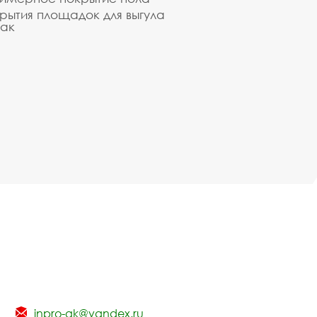
рытия площадок для выгула
ак
inpro-gk@yandex.ru