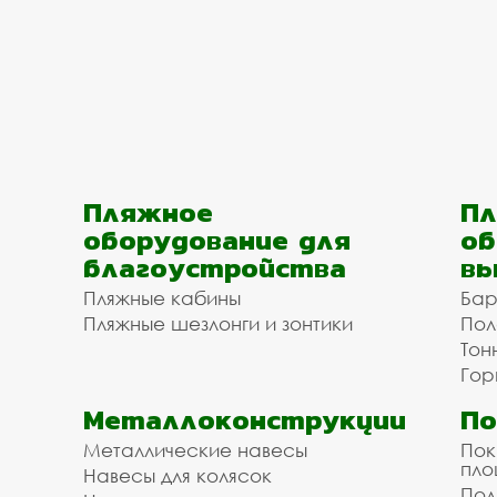
Пляжное
Пл
оборудование для
об
благоустройства
вы
Пляжные кабины
Бар
Пляжные шезлонги и зонтики
Пол
Тон
Гор
Металлоконструкции
П
Металлические навесы
Пок
пл
Навесы для колясок
Пол