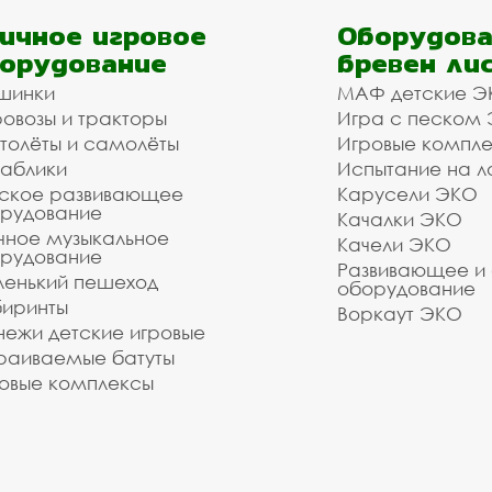
ичное игровое
Оборудова
орудование
бревен ли
шинки
МАФ детские Э
овозы и тракторы
Игра с песком
толёты и самолёты
Игровые компл
аблики
Испытание на л
ское развивающее
Карусели ЭКО
рудование
Качалки ЭКО
чное музыкальное
Качели ЭКО
рудование
Развивающее и
енький пешеход
оборудование
иринты
Воркаут ЭКО
ежи детские игровые
раиваемые батуты
овые комплексы