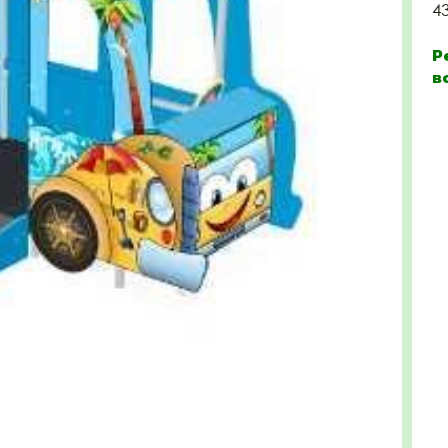
4
Р
в