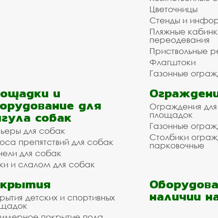
Цветочницы
Стенды и инфо
Пляжные кабинк
переодевания
Приствольные р
Флагштоки
Газонные ограж
ощадки и
Ограждени
орудование для
Ограждения для
гула собак
площадок
Газонные ограж
ьеры для собак
Столбики огра
оса препятствий для собак
парковочные
нели для собак
ки и слалом для собак
окрытия
Оборудова
наличии н
рытия детских и спортивных
ощадок
имерное покрытие пола