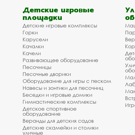
Детские игровые
Ул
площадки
об
Детские игровые комплексы
Ма
Горки
Пар
Карусели
Вер
Качалки
Кор
Качели
Дет
обо
Развивающее оборудование
Ули
Песочницы
обо
Песочные дворики
Мал
Оборудование для игры с песком
Лаб
Навесы и зонтики для песочниц
Ман
Беседки и игровые домики
Вст
Гимнастические комплексы
Игр
Детское спортивное
оборудование
Веранды для детских садов
Детские скамейки и столики
уличные