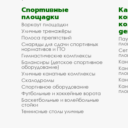
Спортивные
К
площадки
ко
ко
Воркаут площадки
де
Уличные тренажёры
Полоса препятствий
Пау
пло
Снаряды для сдачи спортивных
нормативов и ГТО
Сет
пло
Гимнастические комплексы
Кан
Балансиры (детское спортивное
оборудование)
Кан
пло
Уличные канатные комплексы
Кан
Скалодромы
Кан
Спортивное оборудование
пло
Футбольные и хоккейные ворота
Баскетбольные и волейбольные
стойки
Теннисные столы уличные