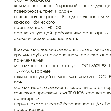
слой – покраска

вододисперсионной краской с последующ
поверхности, третий слой –

финишная покраска. Все деревянные элеме
краской финского

производителя TEKNOS,

соответствующей требованиям санитарных н
экологической безопасности.

Все металлические элементы изготавливаются
круглых труб, с применением горячекатаного
применяемый

металлопрокат соответствует ГОСТ 8509-93, Г
1577-93. Сварные

швы конструкций из металла гладкие (ГОСТ Р 52
Все

металлические элементы окрашиваются пор
финского производителя TEKNOS, соответст
санитарных

норм и экологической безопасности. Для бол
прокраса все
