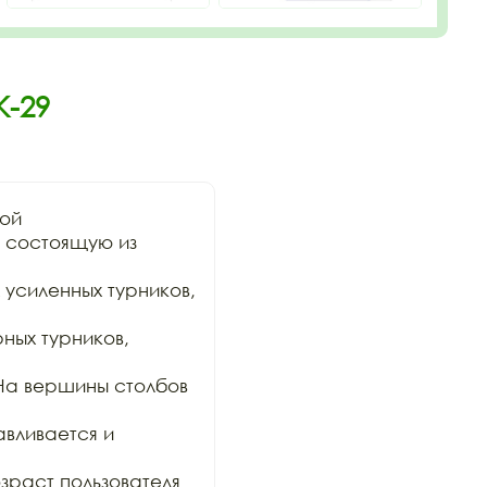
К-29
ой

состоящую из 
 усиленных турников, 
ых турников, 
На вершины столбов 
вливается и 
раст пользователя 