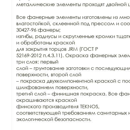
металлические элементы проходят двойной ц
Все фанерные элементы изготовлены из мно
влагостойкой, склеенной под прессом и соо
30427-96 фанеры;

изгибы, радиусы и скругленные кромки тща
и обработаны краской

для закрытия торцов JRM (ГОСТ Р

52169-2012 п.4.3.11). Окраска фанерных элем
три слоя: первый

слой – грунтование заготовки с последующ
поверхности, второй слой

– покраска двухкомпонентной краской с п
шлифованием поверхности,

третий слой – финишная покраска. Все фан
окрашиваются краской

финского производителя TEKNOS,

соответствующей требованиям санитарных н
экологической безопасности.
