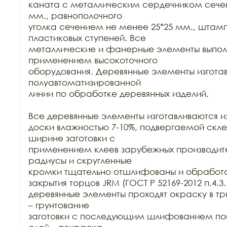
каната с металлическим сердечником сечен
мм., равнополочного

уголка сечением не менее 25*25 мм., штамп
пластиковых ступеней. Все

металлические и фанерные элементы выполн
применением высокоточного

оборудования. Деревянные элементы изготав
полуавтоматизированной

линии по обработке деревянных изделий.

Все деревянные элементы изготавливаются из
доски влажностью 7-10%, подвергаемой склей
ширине заготовки с

применением клеев зарубежных производител
радиусы и скругленные

кромки тщательно отшлифованы и обработа
закрытия торцов JRM (ГОСТ Р 52169-2012 п.4.3.1
деревянные элементы проходят окраску в три
– грунтование

заготовки с последующим шлифованием пове