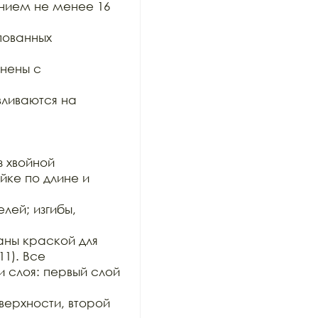
ием не менее 16 
ованных 
ены с 
ливаются на 
 хвойной

ке по длине и 
ей; изгибы, 
ны краской для 
1). Все

 слоя: первый слой 
рхности, второй 