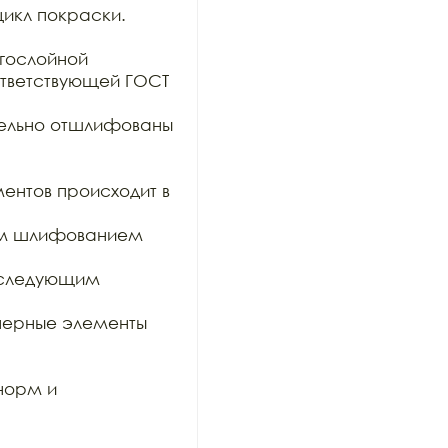
икл покраски. 

гослойной

тветствующей ГОСТ 
тельно отшлифованы 
ентов происходит в 
им шлифованием 
оследующим 
ерные элементы 
орм и 