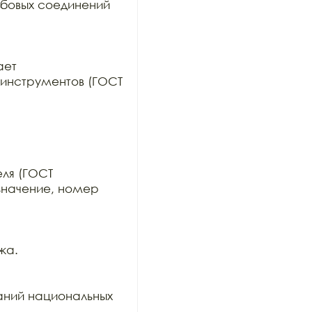
бовых соединений 
ет

инструментов (ГОСТ 
ля (ГОСТ

значение, номер 
а.

ний национальных 